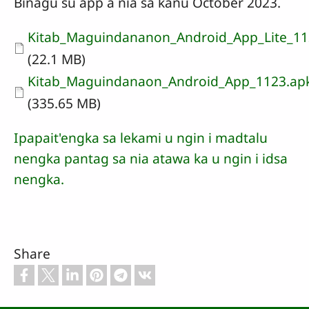
Binagu su app a nia sa kanu October 2023.
Document
Kitab_Maguindananon_Android_App_Lite_11
(22.1 MB)
Document
Kitab_Maguindanaon_Android_App_1123.ap
(335.65 MB)
Ipapait'engka sa lekami u ngin i madtalu
nengka pantag sa nia atawa ka u ngin i idsa
nengka.
Share