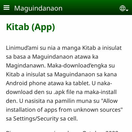
Skip to main content
Maguindanaon
Se
Kitab (App)
Linimud’ami su nia a manga Kitab a inisulat
sa basa a Maguindanaon atawa ka
Magindanawn. Maka-download’engka su
Kitab a inisulat sa Maguindanaon sa kana
Android phone atawa ka tablet. U naka-
download den su .apk file na maka-install
den. U nasisita na pamilin muna su "Allow
installation of apps from unknown sources"
sa Settings/Security sa cell.